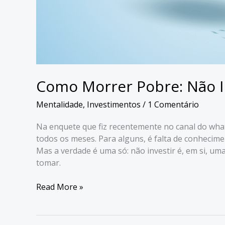
Como Morrer Pobre: Não In
Mentalidade
,
Investimentos
/
1 Comentário
Na enquete que fiz recentemente no canal do wha
todos os meses. Para alguns, é falta de conhecime
Mas a verdade é uma só: não investir é, em si, uma
tomar.
Como
Read More »
Morrer
Pobre:
Não