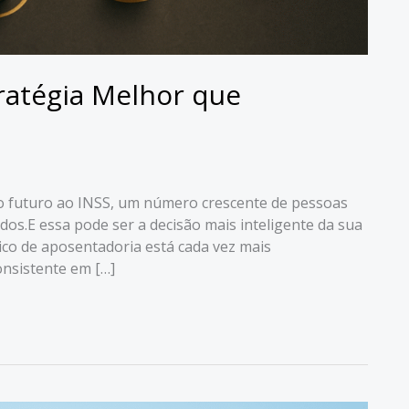
tratégia Melhor que
io futuro ao INSS, um número crescente de pessoas
os.E essa pode ser a decisão mais inteligente da sua
lico de aposentadoria está cada vez mais
onsistente em […]