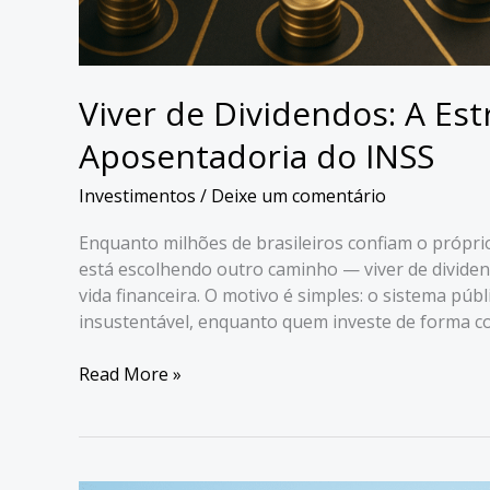
Viver de Dividendos: A Es
Aposentadoria do INSS
Investimentos
/
Deixe um comentário
Enquanto milhões de brasileiros confiam o própr
está escolhendo outro caminho — viver de dividend
vida financeira. O motivo é simples: o sistema púb
insustentável, enquanto quem investe de forma c
Viver
Read More »
de
Dividendos:
A
Estratégia