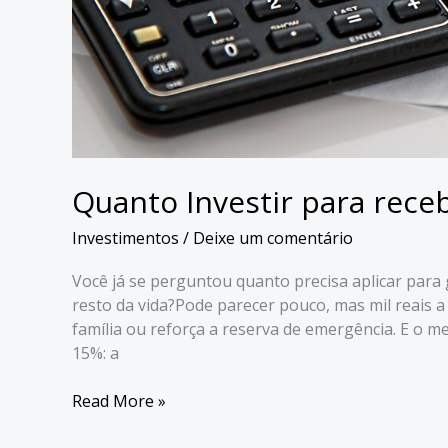
Quanto Investir para rece
Investimentos
/
Deixe um comentário
Você já se perguntou quanto precisa aplicar para 
resto da vida?Pode parecer pouco, mas mil reais
família ou reforça a reserva de emergência. E o m
15%: a
Quanto
Read More »
Investir