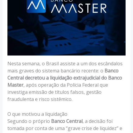
Nesta semana, o Brasil assiste a um dos escândalos
mais graves do sistema bancário recente: o
Banco
Central decretou a liquidação extrajudicial do Banco
Master
, após operação da Polícia Federal que
investiga emissão de títulos falsos, gestão
fraudulenta e risco sistêmico.
O que motivou a liquidação
Segundo o próprio
Banco Central
, a decisão foi
tomada por conta de uma “grave crise de liquidez” e