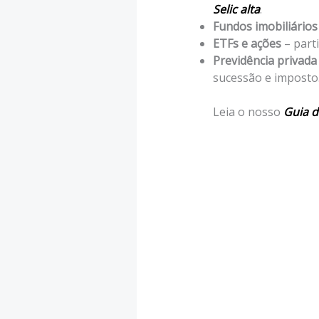
Selic alta
.
Fundos imobiliários 
ETFs e ações
– part
Previdência privada
sucessão e imposto
Leia o nosso
Guia d