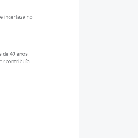
 e incerteza
no
s de 40 anos
.
or contribuía