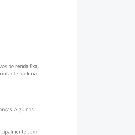
ivos de
renda fixa,
montante poderia
nanças. Algumas
incipalmente com