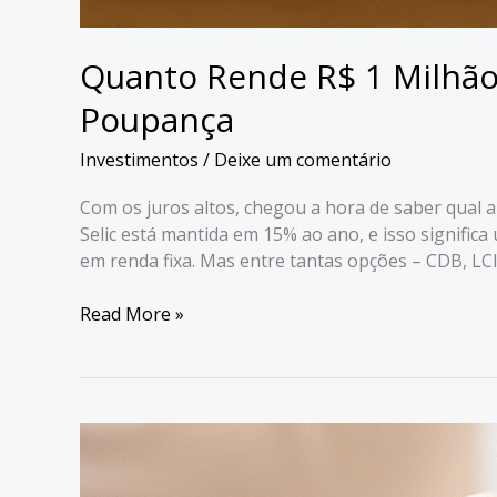
Quanto Rende R$ 1 Milhão
Poupança
Investimentos
/
Deixe um comentário
Com os juros altos, chegou a hora de saber qual a
Selic está mantida em 15% ao ano, e isso signific
em renda fixa. Mas entre tantas opções – CDB, LC
Quanto
Read More »
Rende
R$
1
Milhão
investido?
CDB