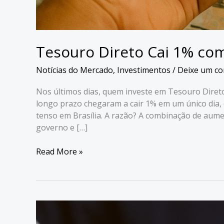
Tesouro Direto Cai 1% com
Notícias do Mercado
,
Investimentos
/
Deixe um co
Nos últimos dias, quem investe em Tesouro Direto
longo prazo chegaram a cair 1% em um único dia, e
tenso em Brasília. A razão? A combinação de aumen
governo e […]
Tesouro
Read More »
Direto
Cai
1%
com
Presidente
Lula