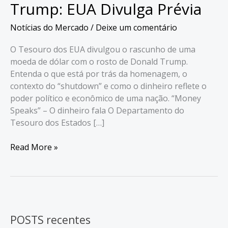
Trump: EUA Divulga Prévia
Notícias do Mercado
/
Deixe um comentário
O Tesouro dos EUA divulgou o rascunho de uma
moeda de dólar com o rosto de Donald Trump.
Entenda o que está por trás da homenagem, o
contexto do “shutdown” e como o dinheiro reflete o
poder político e econômico de uma nação. “Money
Speaks” – O dinheiro fala O Departamento do
Tesouro dos Estados […]
Moeda
Read More »
Com
Rosto
de
Trump:
EUA
POSTS recentes
Divulga