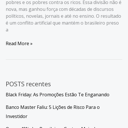
pobres e os pobres contra os ricos. Essa divisão não é
nova, mas ganhou força com décadas de discursos
políticos, novelas, jornais e até no ensino. O resultado
é um conflito artificial que mantém o brasileiro preso
a
Ricos
Read More »
x
Pobres:
A
Mentalidade
Que
POSTS recentes
Prejudica
o
Black Friday: As Promoções Estão Te Enganando
Brasileiro
Banco Master Faliu: 5 Lições de Risco Para o
Investidor