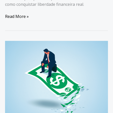
como conquistar liberdade financeira real.
A
Read More »
Verdadeira
Riqueza
Hoje
Não
É
Ter
Dinheiro
—
É
Ter
Tempo