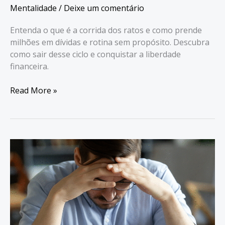
Mentalidade
/
Deixe um comentário
Entenda o que é a corrida dos ratos e como prende
milhões em dívidas e rotina sem propósito. Descubra
como sair desse ciclo e conquistar a liberdade
financeira.
Corrida
Read More »
dos
Ratos:
Milhões
Estão
Presos
–
Como
Escapar?