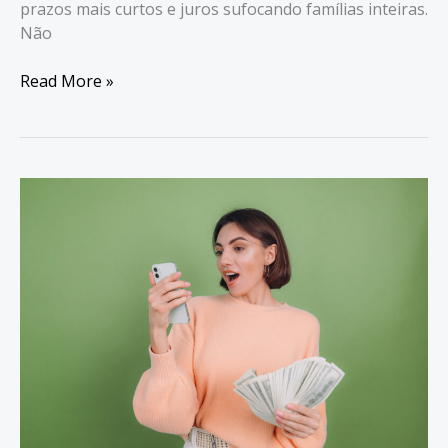
prazos mais curtos e juros sufocando famílias inteiras.
Não
Recorde
Read More »
de
Inadimplência:
4
Passos
Para
Sair
do
Vermelho