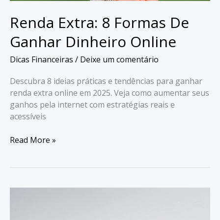
Renda Extra: 8 Formas De
Ganhar Dinheiro Online
Dicas Financeiras
/
Deixe um comentário
Descubra 8 ideias práticas e tendências para ganhar
renda extra online em 2025. Veja como aumentar seus
ganhos pela internet com estratégias reais e
acessíveis
Renda
Read More »
Extra:
8
Formas
De
Ganhar
Dinheiro