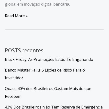
global em inovação digital bancária.
Pix
Read More »
no
WhatsApp
e
IA
colocam
POSTS recentes
o
Brasil
Black Friday: As Promoções Estão Te Enganando
no
top
Banco Master Faliu: 5 Lições de Risco Para o
Finanças
Investidor
Quase 40% dos Brasileiros Gastam Mais do que
Recebem
43% Dos Brasileiros Não Têm Reserva de Emergência