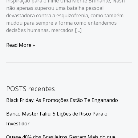
inspiração para o filme Uma Mente Brilhante, Nash
não apenas superou uma batalha pessoal
devastadora contra a esquizofrenia, como também
mudou para sempre a forma como entendemos
decisões humanas, mercados […]
John
Read More »
Nash:
O
Gênio
Que
Revolucionou
POSTS recentes
A
Economia
Black Friday: As Promoções Estão Te Enganando
Banco Master Faliu: 5 Lições de Risco Para o
Investidor
Quase 40% dos Brasileiros Gastam Mais do que