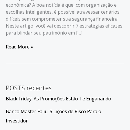
econômica? A boa notícia é que, com organização e
escolhas inteligentes, é possível atravessar cenários
difíceis sem comprometer sua segurança financeira.
Neste artigo, você vai descobrir 7 estratégias eficazes
para blindar seu patrimônio em […]
7
Read More »
passos
para
Proteger
seu
Dinheiro
POSTS recentes
em
Crise
Black Friday: As Promoções Estão Te Enganando
Econômica
Banco Master Faliu: 5 Lições de Risco Para o
Investidor