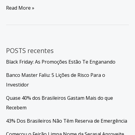
Black
Read More »
Friday:
As
Promoções
Estão
Te
POSTS recentes
Enganando
Black Friday: As Promoções Estão Te Enganando
Banco Master Faliu: 5 Lições de Risco Para o
Investidor
Quase 40% dos Brasileiros Gastam Mais do que
Recebem
43% Dos Brasileiros Não Têm Reserva de Emergência
Começou o Feirão Limpa Nome da Serasa! Aproveite