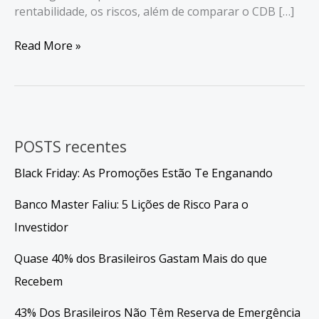
rentabilidade, os riscos, além de comparar o CDB […]
CDB:
Read More »
Rentabilidade
em
2025
–
Vale
POSTS recentes
a
Pena
Black Friday: As Promoções Estão Te Enganando
Investir?
Banco Master Faliu: 5 Lições de Risco Para o
Investidor
Quase 40% dos Brasileiros Gastam Mais do que
Recebem
43% Dos Brasileiros Não Têm Reserva de Emergência