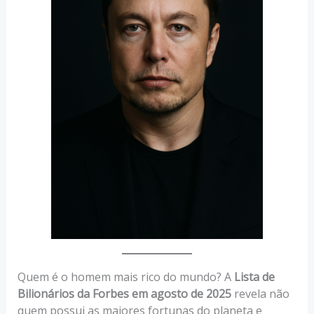
Quem é o homem mais rico do mundo? A
Lista de
Bilionários da Forbes em agosto de 2025
revela não
quem possui as maiores fortunas do planeta e