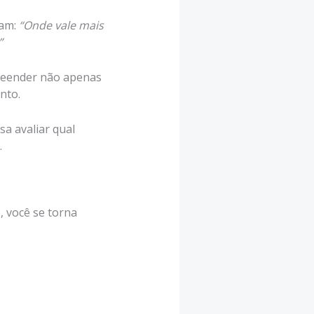
tam:
“Onde vale mais
”
preender não apenas
nto.
a avaliar qual
.
 você se torna