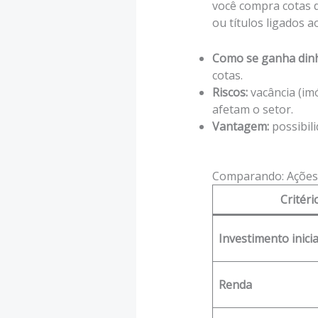
você compra cotas d
ou títulos ligados ao
Como se ganha dinh
cotas.
Riscos:
vacância (im
afetam o setor.
Vantagem:
possibil
Comparando: Ações 
Critéri
Investimento inicia
Renda