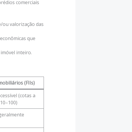
prédios comerciais
/ou valorização das
s econômicas que
móvel inteiro.
obiliários (FIIs)
essível (cotas a
 10–100)
geralmente