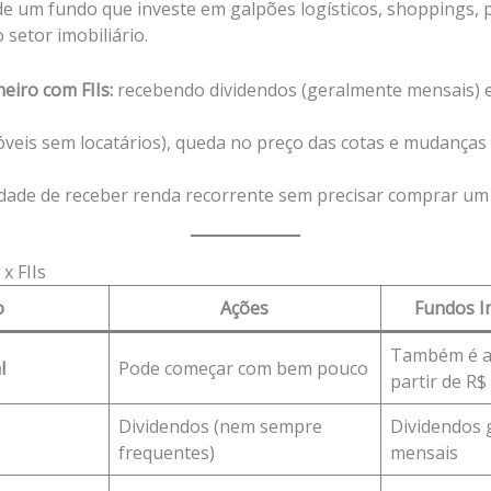
e um fundo que investe em galpões logísticos, shoppings, 
 setor imobiliário.
eiro com FIIs:
recebendo dividendos (geralmente mensais) e
óveis sem locatários), queda no preço das cotas e mudança
idade de receber renda recorrente sem precisar comprar um i
x FIIs
o
Ações
Fundos Im
Também é ac
l
Pode começar com bem pouco
partir de R$
Dividendos (nem sempre
Dividendos 
frequentes)
mensais